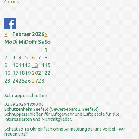
Zurück
<
Februar 2026
>
ntag
enstag
ttwoch
nnerstag
eitag
mstag
nntag
Mo
Di
Mi
Do
Fr
Sa
So
1
2
3
4
5
6
7
8
9
10
11
12
13
14
15
16
17
18
19
20
21
22
23
24
25
26
27
28
Schnupperschießen
02.09.2026 18:00:00
Schützenheim Seefeld (Gewerbepark 2, Seefeld)
Schnupperschießen für Luftgewehr und Luftpistole für alle
Interessierten und Nichtmitglieder.
Schaut ab 18 Uhr einfach ohne Anmeldung bei uns vorbei - Wir
freuen uns!!!